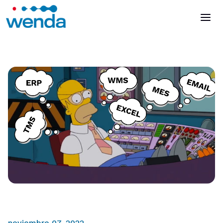
Parla con un esperto
Accedi
Es
En
It
noviembre 07, 2022