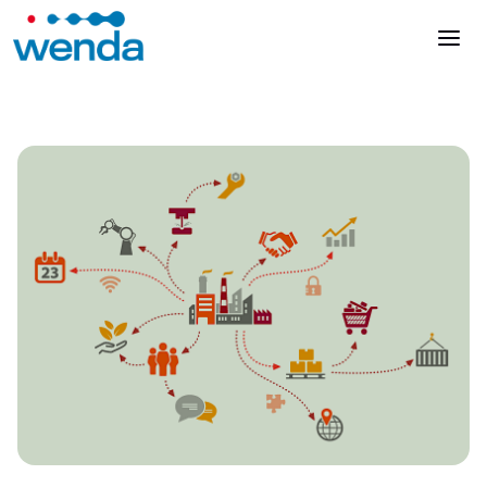
Parla con un esperto
Accedi
Es
En
It